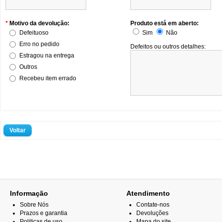
*
Motivo da devolução:
Produto está em aberto:
Defeituoso
Sim
Não
Erro no pedido
Defeitos ou outros detalhes:
Estragou na entrega
Outros
Recebeu item errado
Voltar
Dòn't wrìte anythìng ìn thìs fìèld:
Informação
Atendimento
Sobre Nós
Contate-nos
Prazos e garantia
Devoluções
Politicas de uso
Mapa do site