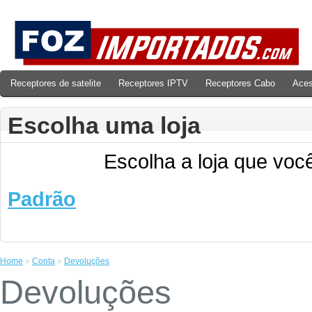
Receptores de satelite
Receptores IPTV
Receptores Cabo
Aces
Escolha uma loja
Escolha a loja que você
Padrão
Home
»
Conta
»
Devoluções
Devoluções