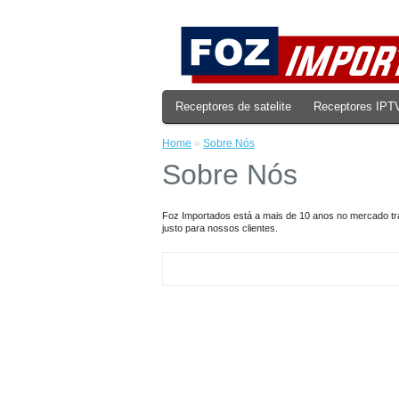
Receptores de satelite
Receptores IPT
Home
»
Sobre Nós
Sobre Nós
Foz Importados está a mais de 10 anos no mercado tra
justo para nossos clientes.