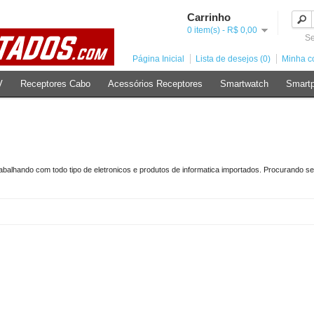
Carrinho
0 item(s) - R$ 0,00
Se
Página Inicial
Lista de desejos (0)
Minha c
V
Receptores Cabo
Acessórios Receptores
Smartwatch
Smart
balhando com todo tipo de eletronicos e produtos de informatica importados. Procurando s