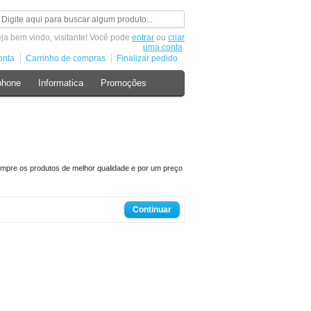
ja bem vindo, visitante! Você pode
entrar
ou
criar
uma conta
.
onta
Carrinho de compras
Finalizar pedido
phone
Informatica
Promoções
empre os produtos de melhor qualidade e por um preço
Continuar