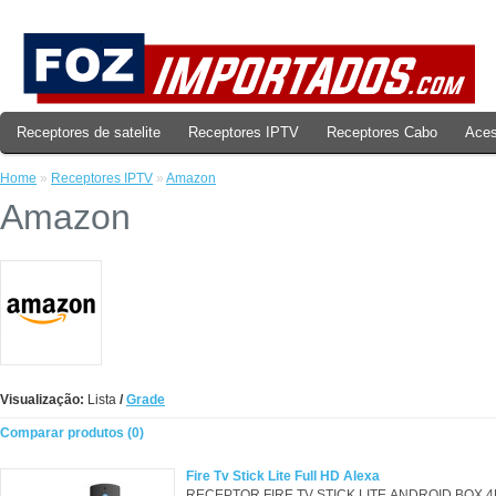
Receptores de satelite
Receptores IPTV
Receptores Cabo
Aces
Home
»
Receptores IPTV
»
Amazon
Amazon
Visualização:
Lista
/
Grade
Comparar produtos (0)
Fire Tv Stick Lite Full HD Alexa
RECEPTOR FIRE TV STICK LITE ANDROID BOX 4K WI