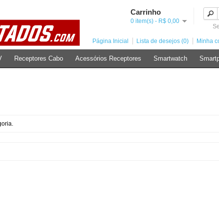
Carrinho
0 item(s) - R$ 0,00
Se
Página Inicial
Lista de desejos (0)
Minha c
V
Receptores Cabo
Acessórios Receptores
Smartwatch
Smart
oria.