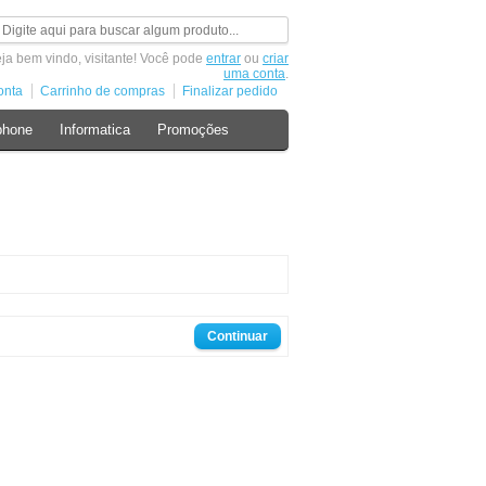
ja bem vindo, visitante! Você pode
entrar
ou
criar
uma conta
.
onta
Carrinho de compras
Finalizar pedido
phone
Informatica
Promoções
Continuar